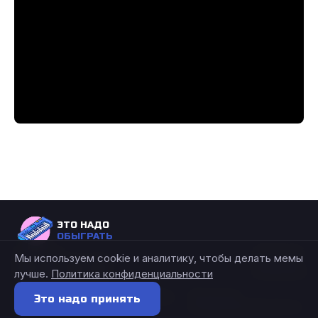
ЭТО НАДО
ОБЫГРАТЬ
СОЦСЕТИ
РАЗДЕЛЫ
Мы используем cookie и аналитику, чтобы делать мемы
Новости
Подборки
лучше.
Политика конфиденциальности
© 2026 Это надо обыграть. Все
Политика
Это надо принять
права защищены.
конфиденциальности